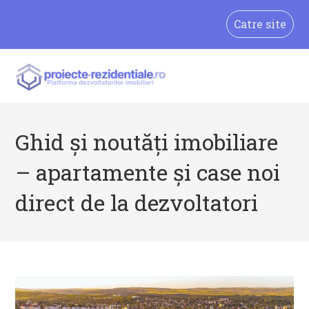
Skip
Catre site
to
content
Ghid și noutăți imobiliare
– apartamente și case noi
direct de la dezvoltatori