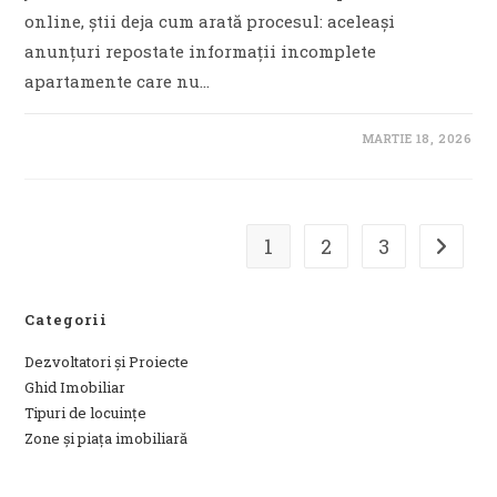
online, știi deja cum arată procesul: aceleași
anunțuri repostate informații incomplete
apartamente care nu…
MARTIE 18, 2026
1
2
3
Go to t
Categorii
Dezvoltatori și Proiecte
Ghid Imobiliar
Tipuri de locuințe
Zone și piața imobiliară