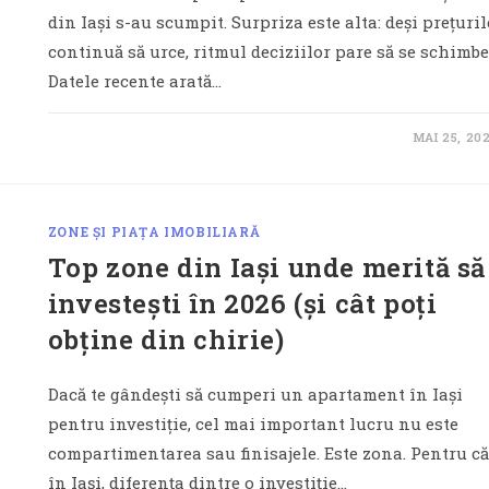
din Iași s-au scumpit. Surpriza este alta: deși prețuril
continuă să urce, ritmul deciziilor pare să se schimbe
Datele recente arată…
MAI 25, 20
ZONE ȘI PIAȚA IMOBILIARĂ
Top zone din Iași unde merită să
investești în 2026 (și cât poți
obține din chirie)
Dacă te gândești să cumperi un apartament în Iași
pentru investiție, cel mai important lucru nu este
compartimentarea sau finisajele. Este zona. Pentru că
în Iași, diferența dintre o investiție…