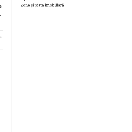
Zone și piața imobiliară
e
.
26